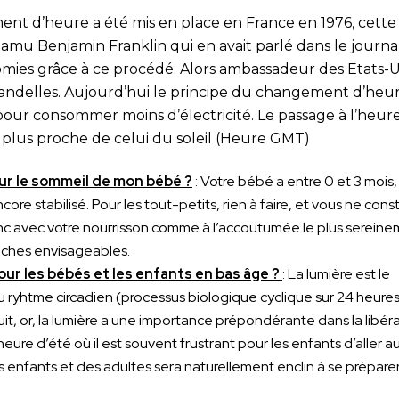
ment d’heure a été mis en place en France en 1976, cette
 amu Benjamin Franklin qui en avait parlé dans le journa
omies grâce à ce procédé. Alors ambassadeur des Etats-U
handelles. Aujourd’hui le principe du changement d’heur
 pour consommer moins d’électricité. Le passage à l’heure
e plus proche de celui du soleil (Heure GMT)
ur le sommeil de mon bébé ?
: Votre bébé a entre 0 et 3 mois,
core stabilisé. Pour les tout-petits, rien à faire, et vous ne con
c avec votre nourrisson comme à l’accoutumée le plus serein
roches envisageables.
pour les bébés et les enfants en bas âge ?
: La lumière est le
u ryhtme circadien (processus biologique cyclique sur 24 heures,
uit, or, la lumière a une importance prépondérante dans la libér
re d’été où il est souvent frustrant pour les enfants d’aller au l
s enfants et des adultes sera naturellement enclin à se prépare