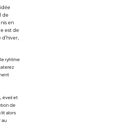
 idée
l de
nis en
e est de
 d’hiver,
 le ryhtme
staterez
ement
 éveil et
ation de
it alors
r au