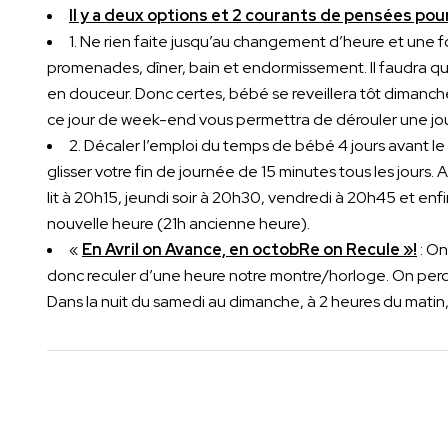
Il y a deux options et 2 courants de pensées po
1. Ne rien faite jusqu’au changement d’heure et une f
promenades, dîner, bain et endormissement. Il faudra qu
en douceur. Donc certes, bébé se reveillera tôt dimanche 
ce jour de week-end vous permettra de dérouler une jour
2. Décaler l’emploi du temps de bébé 4 jours avant l
glisser votre fin de journée de 15 minutes tous les jours
lit à 20h15, jeundi soir à 20h30, vendredi à 20h45 et enfi
nouvelle heure (21h ancienne heure).
«
E
n Avril on Avance, en octobRe on Recule »!
: On
donc reculer d’une heure notre montre/horloge. On perd
Dans la nuit du samedi au dimanche, à 2 heures du matin, il