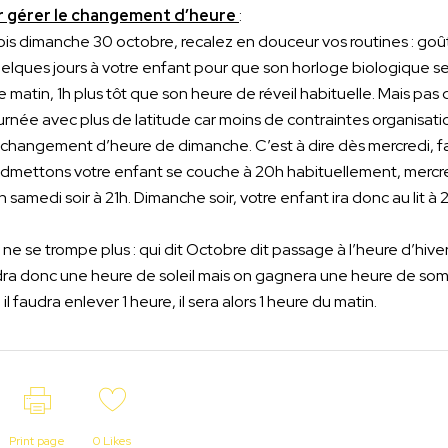
ur gérer le changement d’heure
:
ois dimanche 30 octobre, recalez en douceur vos routines : goû
elques jours à votre enfant pour que son horloge biologique se
matin, 1h plus tôt que son heure de réveil habituelle. Mais pas 
née avec plus de latitude car moins de contraintes organisatio
e changement d’heure de dimanche. C’est à dire dès mercredi, f
. Admettons votre enfant se couche à 20h habituellement, mercredi
n samedi soir à 21h. Dimanche soir, votre enfant ira donc au lit à
 ne se trompe plus : qui dit Octobre dit passage à l’heure d’hiver,
ra donc une heure de soleil mais on gagnera une heure de som
 faudra enlever 1 heure, il sera alors 1 heure du matin.
Print page
0
Likes