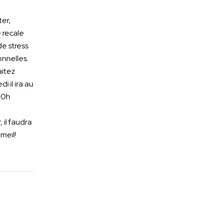
ter,
 recale
de stress
nnelles.
aitez
 il ira au
 20h
 il faudra
meil!