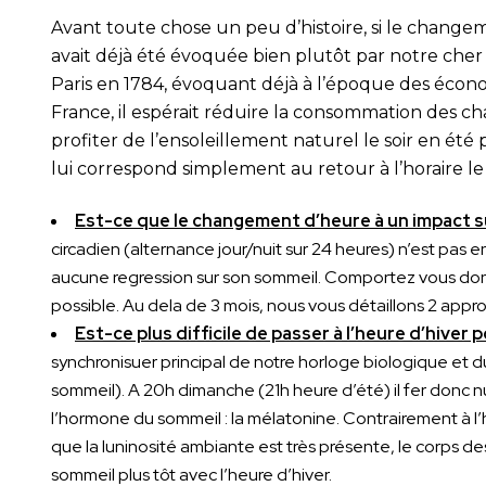
Avant toute chose un peu d’histoire, si le change
avait déjà été évoquée bien plutôt par notre cher
Paris en 1784, évoquant déjà à l’époque des écon
France, il espérait réduire la consommation des c
profiter de l’ensoleillement naturel le soir en été
lui correspond simplement au retour à l’horaire l
Est-ce que le changement d’heure à un impact s
circadien (alternance jour/nuit sur 24 heures) n’est pas en
aucune regression sur son sommeil. Comportez vous don
possible. Au dela de 3 mois, nous vous détaillons 2 app
Est-ce plus difficile de passer à l’heure d’hiver 
synchronisuer principal de notre horloge biologique et d
sommeil). A 20h dimanche (21h heure d’été) il fer donc n
l’hormone du sommeil : la mélatonine. Contrairement à l’heu
que la luninosité ambiante est très présente, le corps de
sommeil plus tôt avec l’heure d’hiver.