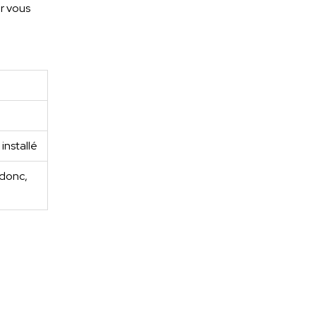
r vous
installé
 donc,