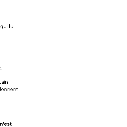
qui lui
.
tain
donnent
n’est