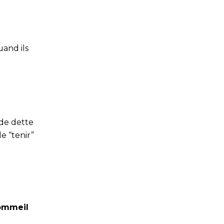
uand ils
 de dette
de “tenir”
sommeil