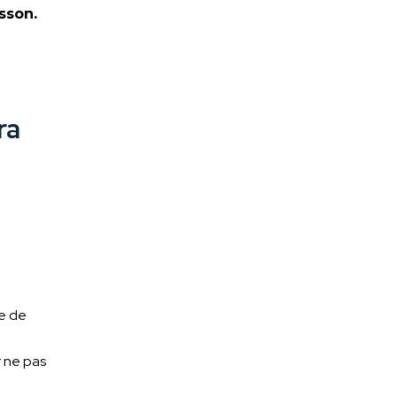
sson.
ra
le de
r ne pas