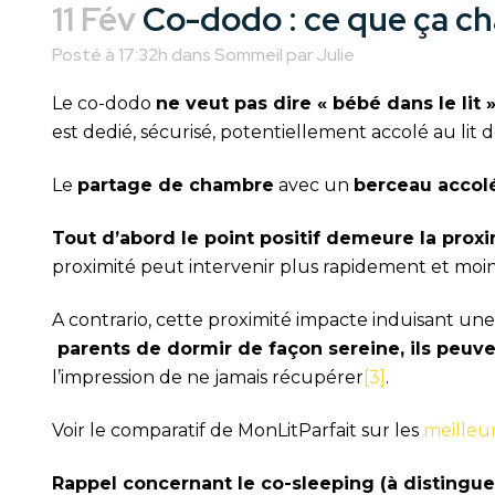
11 Fév
Co-dodo : ce que ça ch
Posté à 17:32h
dans
Sommeil
par
Julie
Le co-dodo
ne veut pas dire « bébé dans le lit 
est dedié, sécurisé, potentiellement accolé au lit d
Le
partage de chambre
avec un
berceau accol
Tout d’abord le point positif demeure la proxim
proximité peut intervenir plus rapidement et moins 
A contrario, cette proximité impacte induisant un
parents de dormir de façon sereine, ils peuve
l’impression de ne jamais récupérer
[3]
.
Voir le comparatif de MonLitParfait sur les
meilleu
Rappel concernant le co-sleeping (à distingu